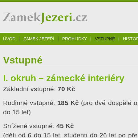
Zámek Jezeří
ÚVOD
ZÁMEK JEZEŘÍ
PROHLÍDKY
VSTUPNÉ
HISTO
Vstupné
I. okruh – zámecké interiéry
Základní vstupné:
70 Kč
Rodinné vstupné:
185 Kč
(pro dvě dospělé os
do 15 let)
Snížené vstupné:
45 Kč
(děti od 6 do 15 let, studenti do 26 let po p