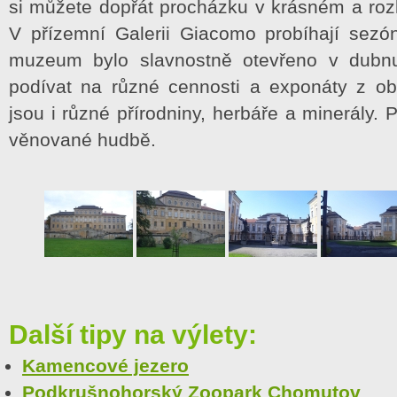
si můžete dopřát procházku v krásném a ro
V přízemní Galerii Giacomo probíhají sezón
muzeum bylo slavnostně otevřeno v dubn
podívat na různé cennosti a exponáty z ob
jsou i různé přírodniny, herbáře a minerály. 
věnované hudbě.
Další tipy na výlety:
Kamencové jezero
Podkrušnohorský Zoopark Chomutov