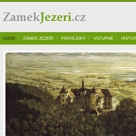
Zámek Jezeří
ÚVOD
ZÁMEK JEZEŘÍ
PROHLÍDKY
VSTUPNÉ
HISTO