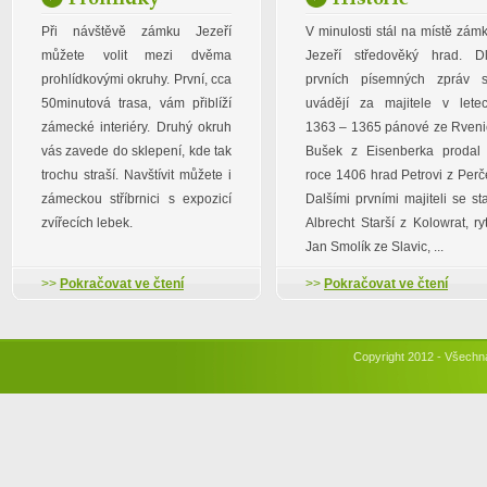
Při návštěvě zámku Jezeří
V minulosti stál na místě zám
můžete volit mezi dvěma
Jezeří středověký hrad. D
prohlídkovými okruhy. První, cca
prvních písemných zpráv 
50minutová trasa, vám přiblíží
uvádějí za majitele v lete
zámecké interiéry. Druhý okruh
1363 – 1365 pánové ze Rveni
vás zavede do sklepení, kde tak
Bušek z Eisenberka prodal
trochu straší. Navštívit můžete i
roce 1406 hrad Petrovi z Perč
zámeckou stříbrnici s expozicí
Dalšími prvními majiteli se sta
zvířecích lebek.
Albrecht Starší z Kolowrat, ryt
Jan Smolík ze Slavic, ...
>>
Pokračovat ve čtení
>>
Pokračovat ve čtení
Copyright 2012 - Všechn