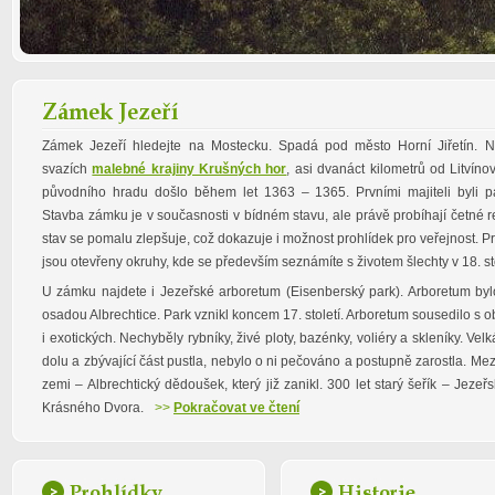
Zámek Jezeří
Zámek Jezeří hledejte na Mostecku. Spadá pod město Horní Jiřetín. 
svazích
malebné krajiny Krušných hor
, asi dvanáct kilometrů od Litvíno
původního hradu došlo během let 1363 – 1365. Prvními majiteli byli p
Stavba zámku je v současnosti v bídném stavu, ale právě probíhají četné 
stav se pomalu zlepšuje, což dokazuje i možnost prohlídek pro veřejnost. P
jsou otevřeny okruhy, kde se především seznámíte s životem šlechty v 18. sto
U zámku najdete i Jezeřské arboretum (Eisenberský park). Arboretum b
osadou Albrechtice. Park vznikl koncem 17. století. Arboretum sousedilo s obo
i exotických. Nechyběly rybníky, živé ploty, bazénky, voliéry a skleníky. 
dolu a zbývající část pustla, nebylo o ni pečováno a postupně zarostla. Mezi
zemi – Albrechtický dědoušek, který již zanikl. 300 let starý šeřík – Jeze
Krásného Dvora.
>>
Pokračovat ve čtení
Prohlídky
Historie