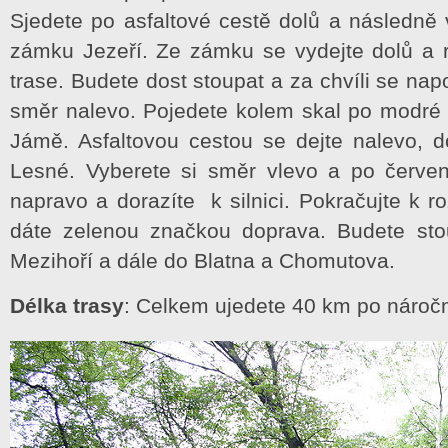
Sjedete po asfaltové cestě dolů a následně 
zámku Jezeří. Ze zámku se vydejte dolů a
trase. Budete dost stoupat a za chvíli se napo
směr nalevo. Pojedete kolem skal po modré
Jámě. Asfaltovou cestou se dejte nalevo, d
Lesné. Vyberete si směr vlevo a po červe
napravo a dorazíte k silnici. Pokračujte k r
dáte zelenou značkou doprava. Budete sto
Mezihoří a dále do Blatna a Chomutova.
Délka trasy
: Celkem ujedete 40 km po náročné