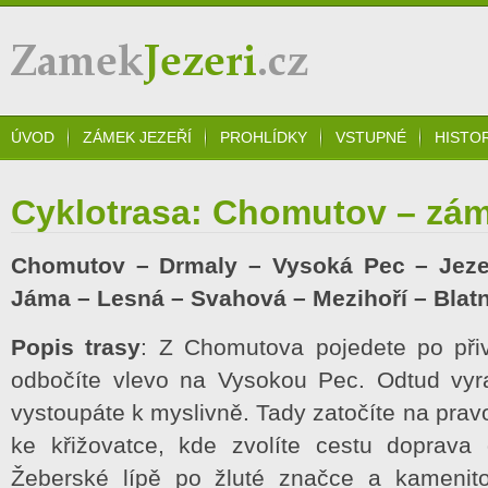
Zámek Jezeří
ÚVOD
ZÁMEK JEZEŘÍ
PROHLÍDKY
VSTUPNÉ
HISTO
Cyklotrasa: Chomutov – zám
Chomutov – Drmaly – Vysoká Pec – Jezeř
Jáma – Lesná – Svahová – Mezihoří – Bla
Popis trasy
: Z Chomutova pojedete po při
odbočíte vlevo na Vysokou Pec. Odtud vyra
vystoupáte k myslivně. Tady zatočíte na prav
ke křižovatce, kde zvolíte cestu doprava 
Žeberské lípě po žluté značce a kamenit