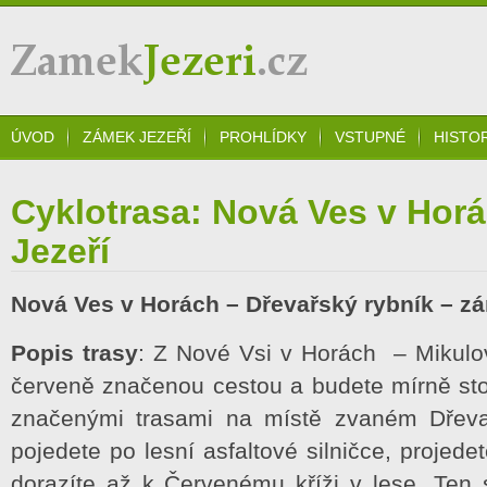
Zámek Jezeří
ÚVOD
ZÁMEK JEZEŘÍ
PROHLÍDKY
VSTUPNÉ
HISTO
Cyklotrasa: Nová Ves v Hor
Jezeří
Nová Ves v Horách – Dřevařský rybník – z
Popis trasy
: Z Nové Vsi v Horách – Mikulov
červeně značenou cestou a budete mírně sto
značenými trasami na místě zvaném Dřeva
pojedete po lesní asfaltové silničce, projede
dorazíte až k Červenému kříži v lese. Te