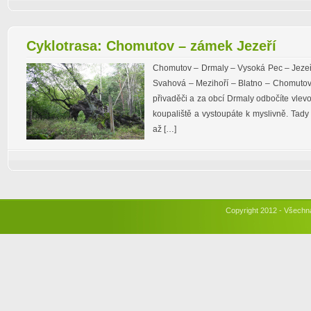
Cyklotrasa: Chomutov – zámek Jezeří
Chomutov – Drmaly – Vysoká Pec – Jezeř
Svahová – Mezihoří – Blatno – Chomutov
přivaděči a za obcí Drmaly odbočíte vlev
koupaliště a vystoupáte k myslivně. Tady
až […]
Copyright 2012 - Všechn