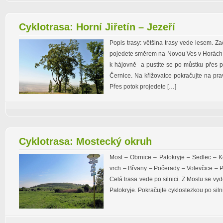
Cyklotrasa: Horní Jiřetín – Jezeří
Popis trasy: většina trasy vede lesem. Za
pojedete směrem na Novou Ves v Horách. 
k hájovně a pustíte se po můstku přes po
Černice. Na křižovatce pokračujte na pra
Přes potok projedete […]
Cyklotrasa: Mostecký okruh
Most – Obrnice – Patokryje – Sedlec – K
vrch – Břvany – Počerady – Volevčice – P
Celá trasa vede po silnici. Z Mostu se vyd
Patokryje. Pokračujte cyklostezkou po siln