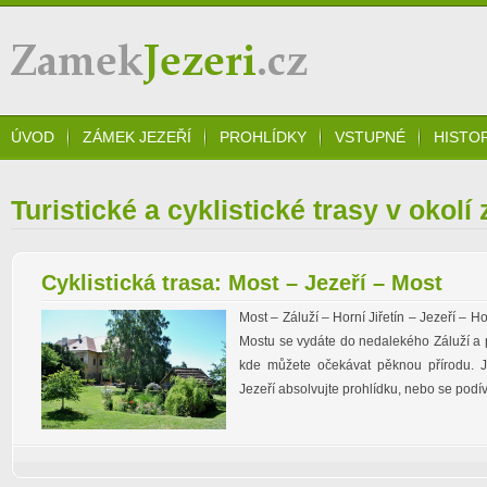
Zámek Jezeří
ÚVOD
ZÁMEK JEZEŘÍ
PROHLÍDKY
VSTUPNÉ
HISTO
Turistické a cyklistické trasy v okol
Cyklistická trasa: Most – Jezeří – Most
Most – Záluží – Horní Jiřetín – Jezeří – Ho
Mostu se vydáte do nedalekého Záluží a p
kde můžete očekávat pěknou přírodu. Je
Jezeří absolvujte prohlídku, nebo se podív