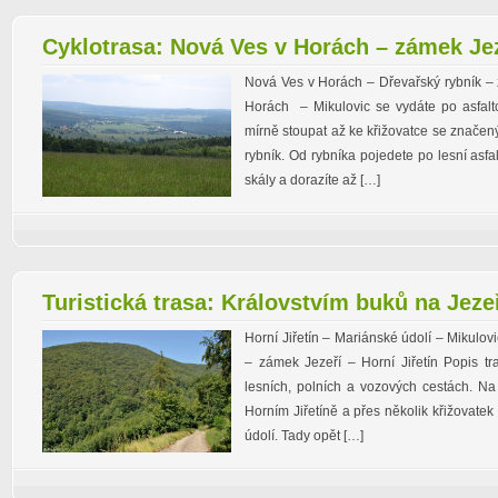
Cyklotrasa: Nová Ves v Horách – zámek Je
Nová Ves v Horách – Dřevařský rybník – 
Horách – Mikulovic se vydáte po asfal
mírně stoupat až ke křižovatce se znače
rybník. Od rybníka pojedete po lesní asfa
skály a dorazíte až […]
Turistická trasa: Královstvím buků na Jeze
Horní Jiřetín – Mariánské údolí – Mikulov
– zámek Jezeří – Horní Jiřetín Popis t
lesních, polních a vozových cestách. Na 
Horním Jiřetíně a přes několik křižovate
údolí. Tady opět […]